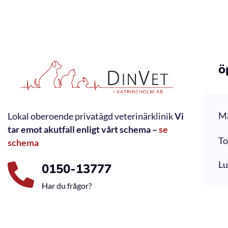
ö
M
Lokal oberoende privatägd veterinärklinik
Vi
tar emot akutfall enligt vårt schema –
se
To
schema
Lu
0150-13777
Har du frågor?