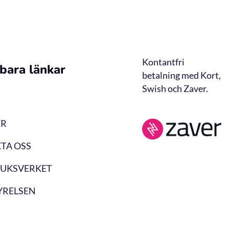
Kontantfri
bara länkar
betalning med Kort,
Swish och Zaver.
ER
TA OSS
UKSVERKET
YRELSEN