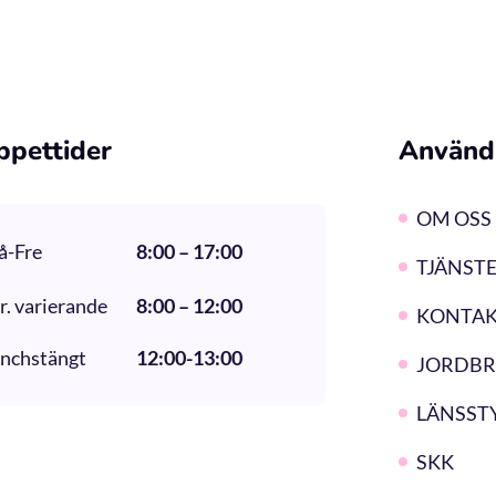
ppettider
Använd
OM OSS
å-Fre
8:00 – 17:00
TJÄNST
r. varierande
8:00 – 12:00
KONTAK
nchstängt
12:00-13:00
JORDBR
LÄNSST
SKK